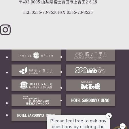
〒403-0005 山梨県富士吉田市上吉田2-6-18
TEL.
0555-73-8520
FAX.
0555-73-8525
ご
予
Reservation
約