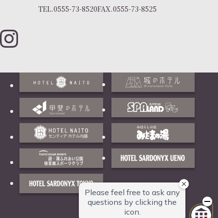
TEL.
0555-73-8520
FAX.
0555-73-8525
ご
予
Reservation
約